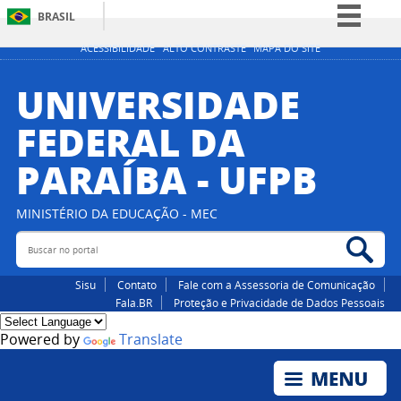
BRASIL
Simplifique!
ACESSIBILIDADE
ALTO CONTRASTE
MAPA DO SITE
Comunica BR
UNIVERSIDADE
Participe
FEDERAL DA
Acesso à informação
PARAÍBA - UFPB
Legislação
Canais
MINISTÉRIO DA EDUCAÇÃO - MEC
Buscar no portal
Bus
Sisu
Contato
Fale com a Assessoria de Comunicação
Fala.BR
Proteção e Privacidade de Dados Pessoais
Powered by
Translate