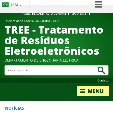
BRASIL
Simplifique!
ACESSIBILIDADE
ALTO CONTRASTE
MAPA DO SITE
Comunica BR
Universidade Federal da Paraíba - UFPB
TREE - Tratamento
Participe
de Resíduos
Acesso à informação
Eletroeletrônicos
Legislação
Canais
DEPARTAMENTO DE ENGENHARIA ELÉTRICA
Buscar no portal
Bus
Contato
NOTÍCIAS