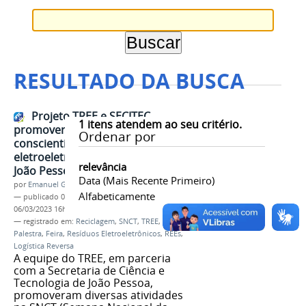
RESULTADO DA BUSCA
Projeto TREE e SECITEC
1
itens atendem ao seu critério.
promoveram ações de
Ordenar por
conscientização sobre resíduos
eletroeletrônicos na 19ª SNCT em
relevância
João Pessoa
Data (mais Recente Primeiro)
por
Emanuel Gomes Soares
Alfabeticamente
—
publicado
06/03/2023
—
última modificação
06/03/2023 16h22
— registrado em:
Reciclagem
,
SNCT
,
TREE
,
UFPB
,
Palestra
,
Feira
,
Resíduos Eletroeletrônicos
,
REEs
,
Logística Reversa
A equipe do TREE, em parceria
com a Secretaria de Ciência e
Tecnologia de João Pessoa,
promoveram diversas atividades