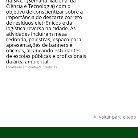
na SNCT (Semana Nacional da
Ciência e Tecnologia) com o
objetivo de conscientizar sobre a
importância do descarte correto
de resíduos eletrônicos e da
logística reversa na cidade. As
atividades incluíram mesa
redonda, palestras, espaço para
apresentações de banners e
oficinas, alcançando estudantes
de escolas públicas e profissionais
da área ambiental.
Localizado em
Contents
/
Notícias
Voltar para o topo