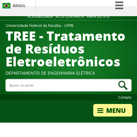
BRASIL
Simplifique!
ACESSIBILIDADE
ALTO CONTRASTE
MAPA DO SITE
Comunica BR
Universidade Federal da Paraíba - UFPB
TREE - Tratamento
Participe
de Resíduos
Acesso à informação
Eletroeletrônicos
Legislação
Canais
DEPARTAMENTO DE ENGENHARIA ELÉTRICA
Buscar no portal
Bus
Contato