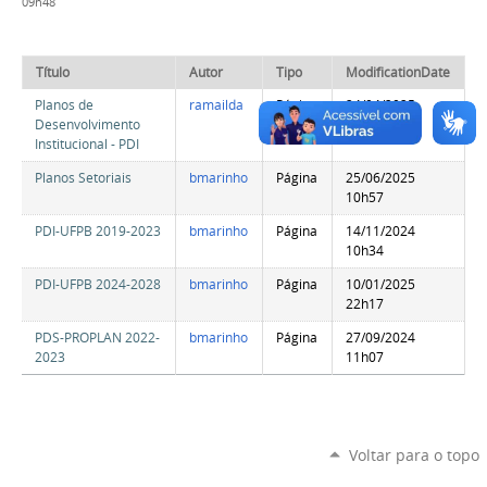
09h48
Título
Autor
Tipo
ModificationDate
Planos de
ramailda
Página
24/04/2025
Desenvolvimento
09h13
Institucional - PDI
Planos Setoriais
bmarinho
Página
25/06/2025
10h57
PDI-UFPB 2019-2023
bmarinho
Página
14/11/2024
10h34
PDI-UFPB 2024-2028
bmarinho
Página
10/01/2025
22h17
PDS-PROPLAN 2022-
bmarinho
Página
27/09/2024
2023
11h07
Voltar para o topo