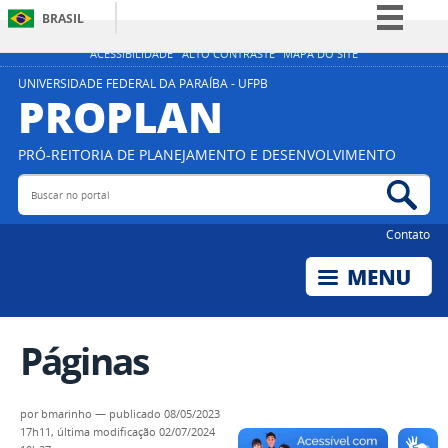
BRASIL
Simplifique!
ACESSIBILIDADE
ALTO CONTRASTE
MAPA DO SITE
Comunica BR
UNIVERSIDADE FEDERAL DA PARAÍBA - UFPB
PROPLAN
Participe
Acesso à informação
PRÓ-REITORIA DE PLANEJAMENTO E DESENVOLVIMENTO
Legislação
Buscar no portal
Bus
Canais
Contato
Páginas
por
bmarinho
—
publicado
08/05/2023
17h11,
última modificação
02/07/2024