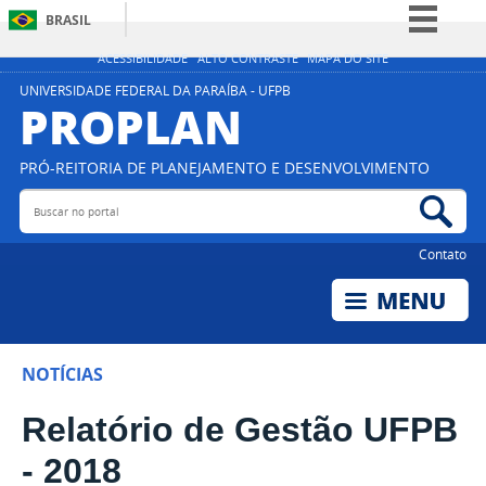
BRASIL
Simplifique!
ACESSIBILIDADE
ALTO CONTRASTE
MAPA DO SITE
Comunica BR
UNIVERSIDADE FEDERAL DA PARAÍBA - UFPB
PROPLAN
Participe
Acesso à informação
PRÓ-REITORIA DE PLANEJAMENTO E DESENVOLVIMENTO
Legislação
Buscar no portal
Bus
Canais
Contato
NOTÍCIAS
Relatório de Gestão UFPB
- 2018