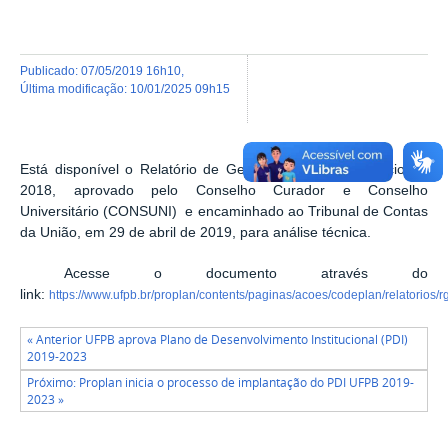
publicado
:
07/05/2019 16h10
,
última modificação
:
10/01/2025 09h15
Está disponível o Relatório de Gestão da UFPB, exercício de
2018, aprovado pelo Conselho Curador e
Conselho
Universitário (CONSUNI)
e encaminhado ao Tribunal de Contas
da União, em
29 de abril
de 2019,
para análise técnica.
Acesse o documento através do
link:
https://www.ufpb.br/proplan/contents/paginas/acoes/codeplan/relatorios/rg
« Anterior UFPB aprova Plano de Desenvolvimento Institucional (PDI)
2019-2023
Próximo: Proplan inicia o processo de implantação do PDI UFPB 2019-
2023 »