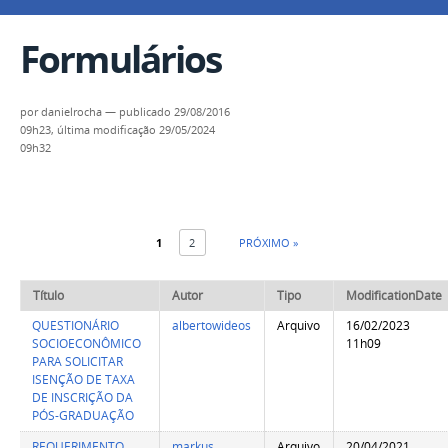
Formulários
por
danielrocha
—
publicado
29/08/2016
09h23,
última modificação
29/05/2024
09h32
1
2
PRÓXIMO »
Título
Autor
Tipo
ModificationDate
QUESTIONÁRIO
albertowideos
Arquivo
16/02/2023
SOCIOECONÔMICO
11h09
PARA SOLICITAR
ISENÇÃO DE TAXA
DE INSCRIÇÃO DA
PÓS-GRADUAÇÃO
REQUERIMENTO
markus
Arquivo
20/04/2021