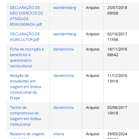
DECLARAÇÃO DE
wandemberg
Arquivo
25/07/2018
NÃO EXERCÍCIO DE
09h58
ATIVIDADE
REMUNERADA.pdf
DECLARAÇÃO DE
wandemberg
Arquivo
02/10/2017
AGRICULTOR.pdf
11h56
Ficha de inscrição a
danielrocha
Arquivo
18/11/2016
benefícios e
08h42
questionário
sociocultural
Relação de
danielrocha
Arquivo
11/12/2016
estudantes em
13h16
viagem em ônibus
instituicional da
Prape
Termo de
danielrocha
Arquivo
05/06/2017
compromisso de
10h18
viagem em ônibus
institucional
Relatorio de viagem
vitoria
Arquivo
29/05/2024