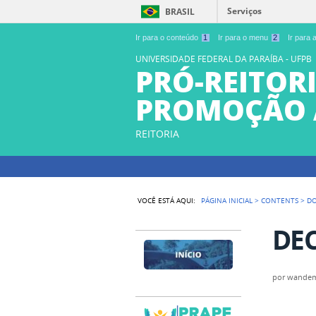
Serviços
BRASIL
Ir para o conteúdo
1
Ir para o menu
2
Ir para
UNIVERSIDADE FEDERAL DA PARAÍBA - UFPB
PRÓ-REITORI
PROMOÇÃO 
REITORIA
VOCÊ ESTÁ AQUI:
PÁGINA INICIAL
>
CONTENTS
>
D
DEC
por
wande