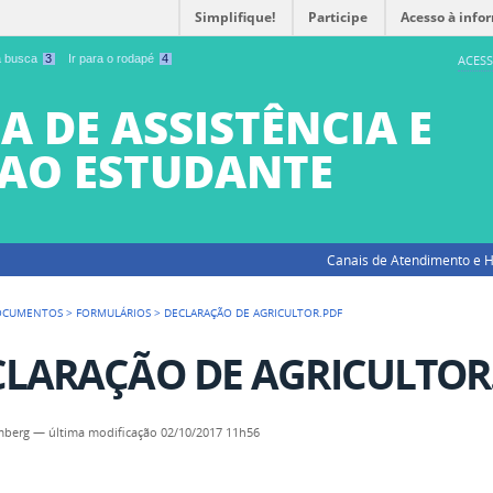
Simplifique!
Participe
Acesso à info
 a busca
3
Ir para o rodapé
4
ACESS
A DE ASSISTÊNCIA E
AO ESTUDANTE
Canais de Atendimento e H
OCUMENTOS
>
FORMULÁRIOS
>
DECLARAÇÃO DE AGRICULTOR.PDF
LARAÇÃO DE AGRICULTOR.
mberg
—
última modificação
02/10/2017 11h56