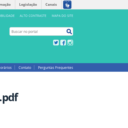
rmação
Legislação
Canais
IBILIDADE
ALTO CONTRASTE
MAPA DO SITE
Buscar no portal
Buscar no portal
Twitter
Facebook
Instagram
orários
Contato
Perguntas Frequentes
pdf