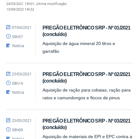
24/03/2021 13h01,
última modificação
13/09/2023 14h32
por
publicado
07/04/2021
PREGÃO ELETRÔNICO SRP - Nº 01/2021
CPL/PRA
(concluído)
09h57
Aquisição de água mineral 20 litros e
Notícia
garrafão
por
publicado
25/03/2021
PREGÃO ELETRÔNICO SRP - Nº 02/2021
CPL/PRA
(concluído)
08h14
Aquisição de ração para cobaias, ração para
Notícia
ratos e camundongos e flocos de pinus
por
publicado
25/05/2021
PREGÃO ELETRÔNICO SRP - Nº 03/2021
CPL/PRA
(concluído)
08h09
Aquisição de materiais de EPI e EPC contra a
Notícia