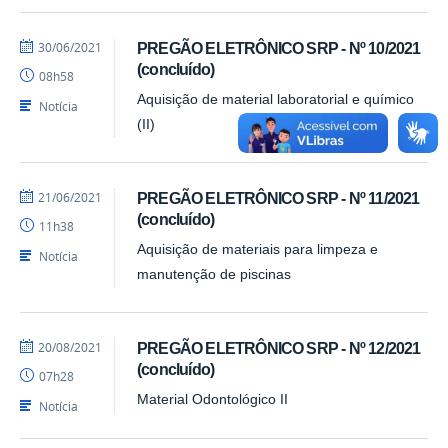
por
publicado
30/06/2021
PREGÃO ELETRÔNICO SRP - Nº 10/2021
CPL/PRA
(concluído)
08h58
Aquisição de material laboratorial e químico
Notícia
(II)
por
publicado
21/06/2021
PREGÃO ELETRÔNICO SRP - Nº 11/2021
CPL/PRA
(concluído)
11h38
Aquisição de materiais para limpeza e
Notícia
manutenção de piscinas
por
publicado
20/08/2021
PREGÃO ELETRÔNICO SRP - Nº 12/2021
CPL/PRA
(concluído)
07h28
Material Odontológico II
Notícia