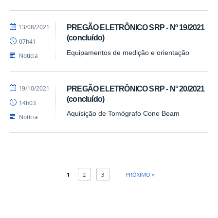
por
publicado
13/08/2021
PREGÃO ELETRÔNICO SRP - Nº 19/2021
CPL/PRA
(concluído)
07h41
Equipamentos de medição e orientação
Notícia
por
publicado
19/10/2021
PREGÃO ELETRÔNICO SRP - N° 20/2021
Cicero
(concluído)
14h03
-
PRA
Aquisição de Tomógrafo Cone Beam
Notícia
1
2
3
PRÓXIMO »