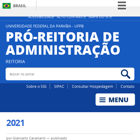
BRASIL
Simplifique!
ACESSIBILIDADE
ALTO CONTRASTE
MAPA DO SITE
Comunica BR
UNIVERSIDADE FEDERAL DA PARAÍBA - UFPB
PRÓ-REITORIA DE
Participe
ADMINISTRAÇÃO
Acesso à informação
Legislação
REITORIA
Canais
Buscar no portal
Bus
Sobre o SIG
SIPAC
Consultar Hospedagem
Contato
2021
por
Giancarlo Cavalcanti
—
publicado