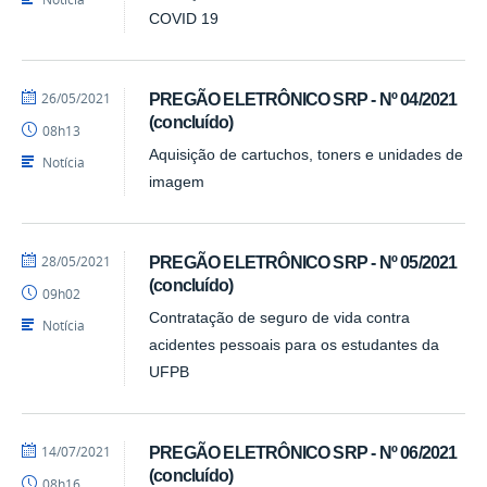
COVID 19
por
publicado
26/05/2021
PREGÃO ELETRÔNICO SRP - Nº 04/2021
CPL/PRA
(concluído)
08h13
Aquisição de cartuchos, toners e unidades de
Notícia
imagem
por
publicado
28/05/2021
PREGÃO ELETRÔNICO SRP - Nº 05/2021
CPL/PRA
(concluído)
09h02
Contratação de seguro de vida contra
Notícia
acidentes pessoais para os estudantes da
UFPB
por
publicado
14/07/2021
PREGÃO ELETRÔNICO SRP - Nº 06/2021
CPL/PRA
(concluído)
08h16