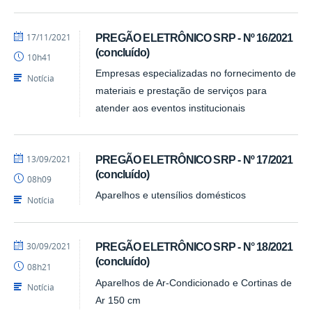
por
publicado
17/11/2021
PREGÃO ELETRÔNICO SRP - Nº 16/2021
Barbara
(concluído)
10h41
-
PRA
Empresas especializadas no fornecimento de
Notícia
materiais e prestação de serviços para
atender aos eventos institucionais
por
publicado
13/09/2021
PREGÃO ELETRÔNICO SRP - Nº 17/2021
CPL/PRA
(concluído)
08h09
Aparelhos e utensílios domésticos
Notícia
por
publicado
30/09/2021
PREGÃO ELETRÔNICO SRP - N° 18/2021
Cicero
(concluído)
08h21
-
PRA
Aparelhos de Ar-Condicionado e Cortinas de
Notícia
Ar 150 cm