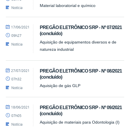
Material laboratorial e químico
Notícia
por
publicado
17/06/2021
PREGÃO ELETRÔNICO SRP - Nº 07/2021
CPL/PRA
(concluído)
09h27
Aquisição de equipamentos diversos e de
Notícia
natureza industrial
por
publicado
27/07/2021
PREGÃO ELETRÔNICO SRP - Nº 08/2021
CPL/PRA
(concluído)
07h32
Aquisição de gás GLP
Notícia
por
publicado
18/06/2021
PREGÃO ELETRÔNICO SRP - Nº 09/2021
CPL/PRA
(concluído)
07h05
Aquisição de materiais para Odontologia (I)
Notícia