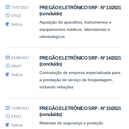
por
publicado
15/07/2021
PREGÃO ELETRÔNICO SRP - Nº 13/2021
CPL/PRA
(concluído)
07h25
Aquisição de aparelhos, instrumentos e
Notícia
equipamentos médicos, laboratoriais e
odontológicos
por
publicado
03/08/2021
PREGÃO ELETRÔNICO SRP - Nº 14/2021
CPL/PRA
(concluído)
08h47
Contratação de empresa especializada para
Notícia
a prestação de serviço de hospedagem,
incluindo refeições
por
publicado
13/08/2021
PREGÃO ELETRÔNICO SRP - Nº 15/2021
CPL/PRA
(concluído)
07h37
Materiais de segurança e proteção
Notícia