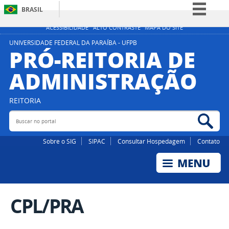
BRASIL
Simplifique!
ACESSIBILIDADE
ALTO CONTRASTE
MAPA DO SITE
Comunica BR
UNIVERSIDADE FEDERAL DA PARAÍBA - UFPB
PRÓ-REITORIA DE
Participe
ADMINISTRAÇÃO
Acesso à informação
Legislação
REITORIA
Canais
Buscar no portal
Bus
Sobre o SIG
SIPAC
Consultar Hospedagem
Contato
CPL/PRA