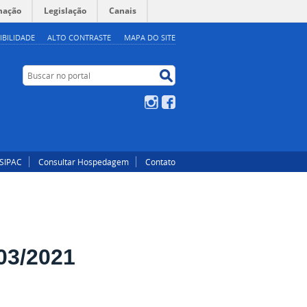
mação
Legislação
Canais
IBILIDADE
ALTO CONTRASTE
MAPA DO SITE
Buscar no portal
Buscar no portal
Instagram
Facebook
SIPAC
Consultar Hospedagem
Contato
03/2021