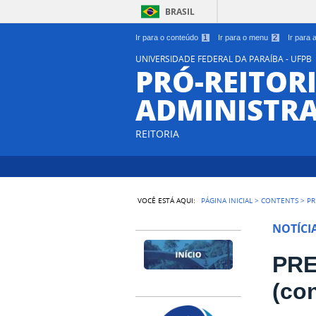
BRASIL
Ir para o conteúdo
1
Ir para o menu
2
Ir para
UNIVERSIDADE FEDERAL DA PARAÍBA - UFPB
PRÓ-REITORI
ADMINISTR
REITORIA
VOCÊ ESTÁ AQUI:
PÁGINA INICIAL
>
CONTENTS
>
PR
NOTÍCI
PRE
(co