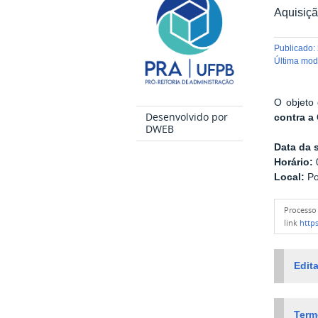
Aquisiçã
publicado
:
última mo
O objeto 
Desenvolvido por
contra a
DWEB
Data da 
Horário:
0
Local:
Po
Process
link
https
Edita
Term