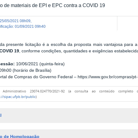
o de materiais de EPI e EPC contra a COVID 19
25/05/2021 08h09
,
dificação
:
01/09/2021 09h40
da presente licitação é a escolha da proposta mais vantajosa para 
 COVID 19
, conforme condições, quantidades e exigências estabelecid
sessão:
10/06/2021 (quinta-feira)
9h00 (horário de Brasília)
rtal de Compras do Governo Federal – https://www.gov.br/compras/pt-
o Administrativo 23074.024770/2021-92 (a consulta ao conteúdo completo
://sipac.ufpb.br/public
)
l
o de Homologação