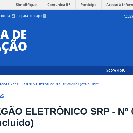
Simplifique!
Comunica BR
Participe
Acesso à infor
 a busca
3
Ir para o rodapé
4
ACESS
A DE
AÇÃO
Sobre o SIG
EGÕES
>
2021
>
PREGÃO ELETRÔNICO SRP - Nº 03/2021 (CONCLUÍDO)
AS
GÃO ELETRÔNICO SRP - Nº 
ncluído)