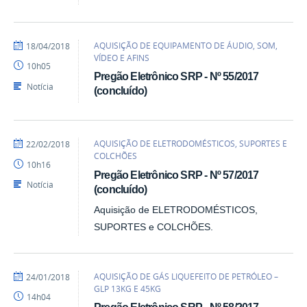
por
publicado
AQUISIÇÃO DE EQUIPAMENTO DE ÁUDIO, SOM,
18/04/2018
lucasfreire
VÍDEO E AFINS
10h05
Pregão Eletrônico SRP - Nº 55/2017
Notícia
(concluído)
por
publicado
AQUISIÇÃO DE ELETRODOMÉSTICOS, SUPORTES E
22/02/2018
helio.pereira
COLCHÕES
10h16
Pregão Eletrônico SRP - Nº 57/2017
Notícia
(concluído)
Aquisição de ELETRODOMÉSTICOS,
SUPORTES e COLCHÕES.
por
publicado
AQUISIÇÃO DE GÁS LIQUEFEITO DE PETRÓLEO –
24/01/2018
heliopereira
GLP 13KG E 45KG
14h04