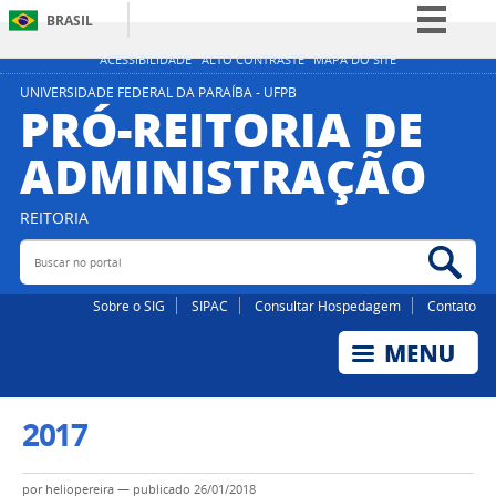
BRASIL
Simplifique!
ACESSIBILIDADE
ALTO CONTRASTE
MAPA DO SITE
Comunica BR
UNIVERSIDADE FEDERAL DA PARAÍBA - UFPB
PRÓ-REITORIA DE
Participe
ADMINISTRAÇÃO
Acesso à informação
Legislação
REITORIA
Canais
Buscar no portal
Bus
Sobre o SIG
SIPAC
Consultar Hospedagem
Contato
2017
por
heliopereira
—
publicado
26/01/2018