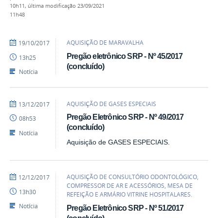
10h11,
última modificação
23/09/2021
11h48
por
publicado
AQUISIÇÃO DE MARAVALHA
19/10/2017
heliopereira
Pregão eletrônico SRP - Nº 45/2017
13h25
(concluído)
Notícia
por
publicado
AQUISIÇÃO DE GASES ESPECIAIS
13/12/2017
heliopereira
Pregão Eletrônico SRP - Nº 49/2017
08h53
(concluído)
Notícia
Aquisição de GASES ESPECIAIS.
por
publicado
AQUISIÇÃO DE CONSULTÓRIO ODONTOLÓGICO,
12/12/2017
heliopereira
COMPRESSOR DE AR E ACESSÓRIOS, MESA DE
13h30
REFEIÇÃO E ARMÁRIO VITRINE HOSPITALARES.
Notícia
Pregão Eletrônico SRP - Nº 51/2017
(concluído)