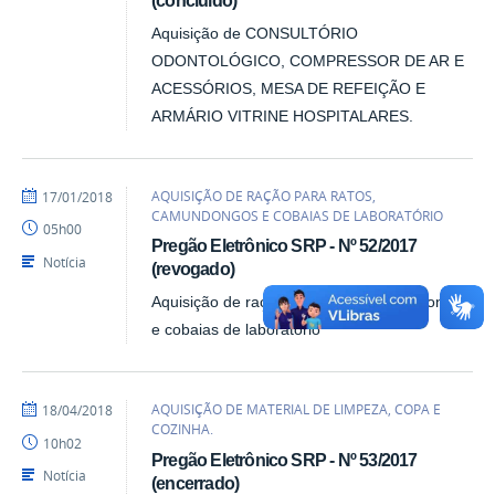
Aquisição de CONSULTÓRIO
ODONTOLÓGICO, COMPRESSOR DE AR E
ACESSÓRIOS, MESA DE REFEIÇÃO E
ARMÁRIO VITRINE HOSPITALARES.
por
publicado
AQUISIÇÃO DE RAÇÃO PARA RATOS,
17/01/2018
heliopereira
CAMUNDONGOS E COBAIAS DE LABORATÓRIO
05h00
Pregão Eletrônico SRP - Nº 52/2017
Notícia
(revogado)
Aquisição de ração para ratos, camundongos
e cobaias de laboratório
por
publicado
AQUISIÇÃO DE MATERIAL DE LIMPEZA, COPA E
18/04/2018
lucasfreire
COZINHA.
10h02
Pregão Eletrônico SRP - Nº 53/2017
Notícia
(encerrado)