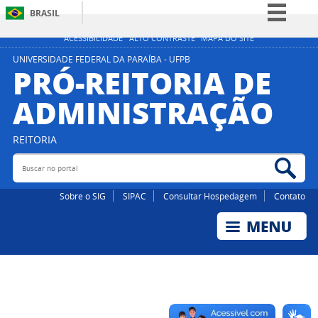
BRASIL
Simplifique!
ACESSIBILIDADE
ALTO CONTRASTE
MAPA DO SITE
Comunica BR
UNIVERSIDADE FEDERAL DA PARAÍBA - UFPB
PRÓ-REITORIA DE
Participe
ADMINISTRAÇÃO
Acesso à informação
Legislação
REITORIA
Canais
Buscar no portal
Bus
Sobre o SIG
SIPAC
Consultar Hospedagem
Contato