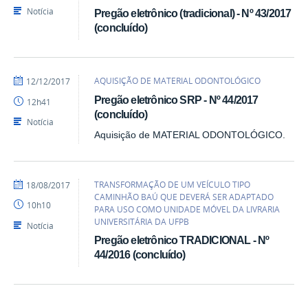
Notícia
Pregão eletrônico (tradicional) - Nº 43/2017
(concluído)
por
publicado
AQUISIÇÃO DE MATERIAL ODONTOLÓGICO
12/12/2017
heliopereira
Pregão eletrônico SRP - Nº 44/2017
12h41
(concluído)
Notícia
Aquisição de MATERIAL ODONTOLÓGICO.
por
publicado
TRANSFORMAÇÃO DE UM VEÍCULO TIPO
18/08/2017
heliopereira
CAMINHÃO BAÚ QUE DEVERÁ SER ADAPTADO
10h10
PARA USO COMO UNIDADE MÓVEL DA LIVRARIA
UNIVERSITÁRIA DA UFPB
Notícia
Pregão eletrônico TRADICIONAL - Nº
44/2016 (concluído)