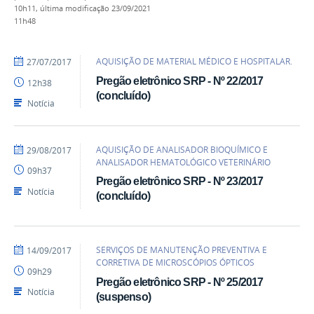
10h11,
última modificação
23/09/2021
11h48
por
publicado
AQUISIÇÃO DE MATERIAL MÉDICO E HOSPITALAR.
27/07/2017
heliopereira
Pregão eletrônico SRP - Nº 22/2017
12h38
(concluído)
Notícia
por
publicado
AQUISIÇÃO DE ANALISADOR BIOQUÍMICO E
29/08/2017
heliopereira
ANALISADOR HEMATOLÓGICO VETERINÁRIO
09h37
Pregão eletrônico SRP - Nº 23/2017
Notícia
(concluído)
por
publicado
SERVIÇOS DE MANUTENÇÃO PREVENTIVA E
14/09/2017
heliopereira
CORRETIVA DE MICROSCÓPIOS ÓPTICOS
09h29
Pregão eletrônico SRP - Nº 25/2017
Notícia
(suspenso)