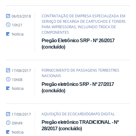
por
publicado
CONTRATAÇÃO DE EMPRESA ESPECIALIZADA EM
06/03/2018
lucasfreire
SERVIÇO DE RECARGA DE CARTUCHOS E TONERS
10h21
PARA IMPRESSORAS, INCLUINDO TROCA DE
COMPONENTES
Notícia
Pregão Eletrônico SRP - Nº 26/2017
(concluído)
por
publicado
FORNECIMENTO DE PASSAGENS TERRESTRES
17/08/2017
heliopereira
NACIONAIS
10h08
Pregão eletrônico SRP - Nº 27/2017
Notícia
(concluído)
por
publicado
AQUISIÇÃO DE ECOCARDIÓGRAFO DIGITAL
17/08/2017
heliopereira
Pregão eletrônico TRADICIONAL - Nº
09h49
28/2017 (concluído)
Notícia