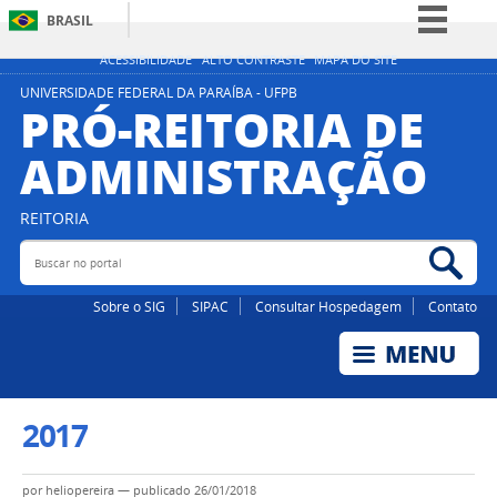
BRASIL
Simplifique!
ACESSIBILIDADE
ALTO CONTRASTE
MAPA DO SITE
Comunica BR
UNIVERSIDADE FEDERAL DA PARAÍBA - UFPB
PRÓ-REITORIA DE
Participe
ADMINISTRAÇÃO
Acesso à informação
Legislação
REITORIA
Canais
Buscar no portal
Bus
Sobre o SIG
SIPAC
Consultar Hospedagem
Contato
2017
por
heliopereira
—
publicado
26/01/2018