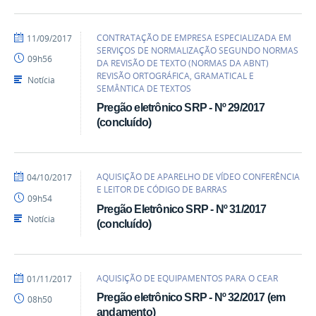
por
publicado
CONTRATAÇÃO DE EMPRESA ESPECIALIZADA EM
11/09/2017
heliopereira
SERVIÇOS DE NORMALIZAÇÃO SEGUNDO NORMAS
09h56
DA REVISÃO DE TEXTO (NORMAS DA ABNT)
REVISÃO ORTOGRÁFICA, GRAMATICAL E
Notícia
SEMÂNTICA DE TEXTOS
Pregão eletrônico SRP - Nº 29/2017
(concluído)
por
publicado
AQUISIÇÃO DE APARELHO DE VÍDEO CONFERÊNCIA
04/10/2017
heliopereira
E LEITOR DE CÓDIGO DE BARRAS
09h54
Pregão Eletrônico SRP - Nº 31/2017
Notícia
(concluído)
por
publicado
AQUISIÇÃO DE EQUIPAMENTOS PARA O CEAR
01/11/2017
heliopereira
Pregão eletrônico SRP - Nº 32/2017 (em
08h50
andamento)