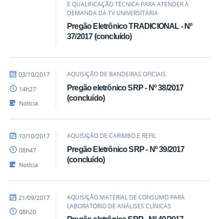
E QUALIFICAÇÃO TÉCNICA PARA ATENDER À
DEMANDA DA TV UNIVERSITÁRIA
Pregão Eletrônico TRADICIONAL - Nº
37/2017 (concluído)
por
publicado
AQUISIÇÃO DE BANDEIRAS OFICIAIS.
03/10/2017
heliopereira
Pregão eletrônico SRP - Nº 38/2017
14h27
(concluído)
Notícia
por
publicado
AQUISIÇÃO DE CARIMBO E REFIL
10/10/2017
heliopereira
Pregão Eletrônico SRP - Nº 39/2017
08h47
(concluído)
Notícia
por
publicado
AQUISIÇÃO MATERIAL DE CONSUMO PARA
21/09/2017
heliopereira
LABORATÓRIO DE ANÁLISES CLÍNICAS
08h20