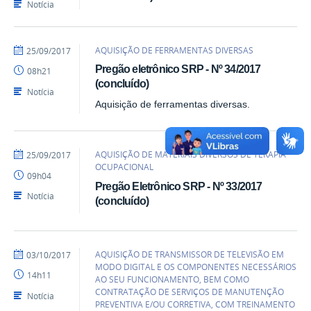
Notícia
por
publicado
AQUISIÇÃO DE FERRAMENTAS DIVERSAS
25/09/2017
heliopereira
Pregão eletrônico SRP - Nº 34/2017
08h21
(concluído)
Notícia
Aquisição de ferramentas diversas.
por
publicado
AQUISIÇÃO DE MATERIAIS DIVERSOS DE TERAPIA
25/09/2017
heliopereira
OCUPACIONAL
09h04
Pregão Eletrônico SRP - Nº 33/2017
Notícia
(concluído)
por
publicado
AQUISIÇÃO DE TRANSMISSOR DE TELEVISÃO EM
03/10/2017
heliopereira
MODO DIGITAL E OS COMPONENTES NECESSÁRIOS
14h11
AO SEU FUNCIONAMENTO, BEM COMO
CONTRATAÇÃO DE SERVIÇOS DE MANUTENÇÃO
Notícia
PREVENTIVA E/OU CORRETIVA, COM TREINAMENTO