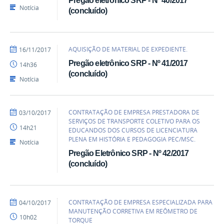
Pregão eletrônico SRP - Nº 40/2017
Notícia
(concluído)
por
publicado
AQUISIÇÃO DE MATERIAL DE EXPEDIENTE.
16/11/2017
heliopereira
Pregão eletrônico SRP - Nº 41/2017
14h36
(concluído)
Notícia
por
publicado
CONTRATAÇÃO DE EMPRESA PRESTADORA DE
03/10/2017
heliopereira
SERVIÇOS DE TRANSPORTE COLETIVO PARA OS
14h21
EDUCANDOS DOS CURSOS DE LICENCIATURA
PLENA EM HISTÓRIA E PEDAGOGIA PEC/MSC.
Notícia
Pregão Eletrônico SRP - Nº 42/2017
(concluído)
por
publicado
CONTRATAÇÃO DE EMPRESA ESPECIALIZADA PARA
04/10/2017
heliopereira
MANUTENÇÃO CORRETIVA EM REÔMETRO DE
10h02
TORQUE