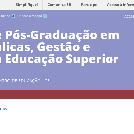
Simplifique!
Comunica BR
Participe
Acesso à infor
 a busca
3
Ir para o rodapé
4
ACESS
e Pós-Graduação em
blicas, Gestão e
a Educação Superior
NTRO DE EDUCAÇÃO - CE
DEOS