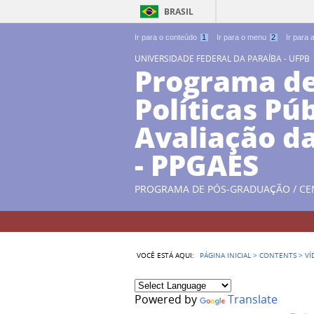
BRASIL
Ir para o conteúdo
1
Ir para o menu
2
Ir para
UNIVERSIDADE FEDERAL DA PARAÍBA - UFPB
Programa d
Políticas Pú
Avaliação d
- PPGAES
PROGRAMA DE PÓS-GRADUAÇÃO / CE
VOCÊ ESTÁ AQUI:
PÁGINA INICIAL
>
CONTENTS
>
VÍ
Powered by
Translate