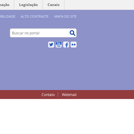
mação
Legislação
Canais
IBILIDADE
ALTO CONTRASTE
MAPA DO SITE
Buscar no portal
Buscar no portal
Twitter
YouTube
Facebook
Flickr
Contato
Webmail