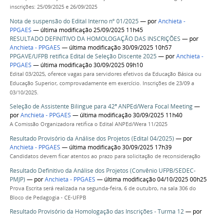
inscrições: 25/09/2025 e 26/09/2025
Nota de suspensão do Edital Interno nº 01/2025
—
por
Anchieta -
PPGAES
— última modificação 25/09/2025 11h45
RESULTADO DEFINITIVO DA HOMOLOGAÇÃO DAS INSCRIÇÕES
—
por
Anchieta - PPGAES
— última modificação 30/09/2025 10h57
PPGAVE/UFPB retifica Edital de Seleção Discente 2025
—
por
Anchieta -
PPGAES
— última modificação 30/09/2025 09h10
Edital 03/2025, oferece vagas para servidores efetivos da Educação Básica ou
Educação Superior, comprovadamente em exercício. Inscrições de 23/09 a
03/10/2025.
Seleção de Assistente Bilingue para 42ª ANPEd/Wera Focal Meeting
—
por
Anchieta - PPGAES
— última modificação 30/09/2025 11h40
A Comissão Organizadora retifica o Edital ANPEd/Wera 11/2025
Resultado Provisório da Análise dos Projetos (Edital 04/2025)
—
por
Anchieta - PPGAES
— última modificação 30/09/2025 17h39
Candidatos devem ficar atentos ao prazo para solicitação de reconsideração
Resultado Definitivo da Análise dos Projetos (Convênio UFPB/SEDEC-
PMJP)
—
por
Anchieta - PPGAES
— última modificação 04/10/2025 00h25
Prova Escrita será realizada na segunda-feira, 6 de outubro, na sala 306 do
Bloco de Pedagogia - CE-UFPB
Resultado Provisório da Homologação das Inscrições - Turma 12
—
por