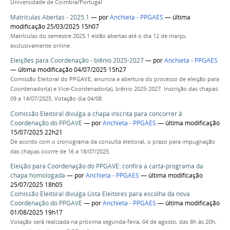
Universidade de Coimbra/Portugal
Matrículas Abertas - 2025.1
—
por
Anchieta - PPGAES
— última
modificação 25/03/2025 15h07
Matrículas do semestre 2025.1 estão abertas até o dia 12 de março,
exclusivamente online
Eleições para Coordenação - biênio 2025-2027
—
por
Anchieta - PPGAES
— última modificação 04/07/2025 15h27
Comissão Eleitoral do PPGAVE, anuncia a abertura do processo de eleição para
Coordenador(a) e Vice-Coordenador(a), biênio 2025-2027. Inscrição das chapas:
09 a 14/07/2025. Votação dia 04/08.
Comissão Eleitoral divulga a chapa inscrita para concorrer à
Coordenação do PPGAVE
—
por
Anchieta - PPGAES
— última modificação
15/07/2025 22h21
De acordo com o cronograma da consulta eleitoral, o prazo para impugnação
das chapas ocorre de 16 a 18/07/2025.
Eleição para Coordenação do PPGAVE: confira a carta-programa da
chapa homologada
—
por
Anchieta - PPGAES
— última modificação
25/07/2025 18h05
Comissão Eleitoral divulga Lista Eleitores para escolha da nova
Coordenação do PPGAVE
—
por
Anchieta - PPGAES
— última modificação
01/08/2025 19h17
Votação será realizada na próxima segunda-feira, 04 de agosto, das 8h às 20h,