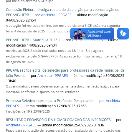
por meio do sistema SIGEleição
Comissão Eleitoral divulga resultado da eleição para coordenação do
PPGAVE/UFPB
—
por
Anchieta - PPGAES
— última modificação
04/08/2025 22h54
A votação foi realizada online, por meio do sistema SIGEleição, na segunda-
feira, 4 de agosto de 2025, no período das 8h às 20h.
PPGAVE-UFPB – Matrícula 2025.2
—
por
Anchieta - PPGAES
— última
modificação 14/08/2025 09h04
matrículas 2025.2 serão realizadas nos dias 13, 14 e 15 de agosto,
exclusivamente pelo SIGAA/UFPB - As aulas terão início na segunda-feira, 18
de agosto de 2025.
PPGAVE retifica edital de seleção para professores da rede municipal de
João Pessoa
—
por
Anchieta - PPGAES
— última modificação 30/08/2025
13h40
Os candidatos devem observar atentamente a documentação exigida para
inscrição, conforme disposto no edital retificado.
Processo Seletivo Interno para Professor Pesquisador
—
por
Anchieta -
PPGAES
— última modificação 12/09/2025 17h58
Inscrições de 19 à 23/09/2025
RESULTADO PROVISÓRIO DA HOMOLOGAÇÃO DAS INSCRIÇÕES
—
por
Anchieta - PPGAES
— última modificação 25/09/2025 01h36
Prazo para solicitação de reconsideração do resultado da homologação das