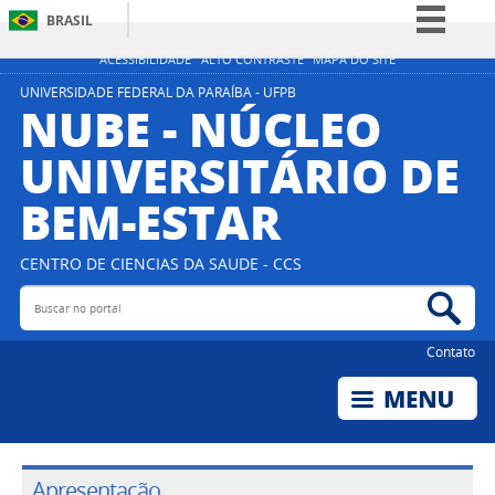
BRASIL
Simplifique!
ACESSIBILIDADE
ALTO CONTRASTE
MAPA DO SITE
Comunica BR
UNIVERSIDADE FEDERAL DA PARAÍBA - UFPB
NUBE - NÚCLEO
Participe
UNIVERSITÁRIO DE
Acesso à informação
BEM-ESTAR
Legislação
Canais
CENTRO DE CIENCIAS DA SAUDE - CCS
Buscar no portal
Bus
Contato
Apresentação