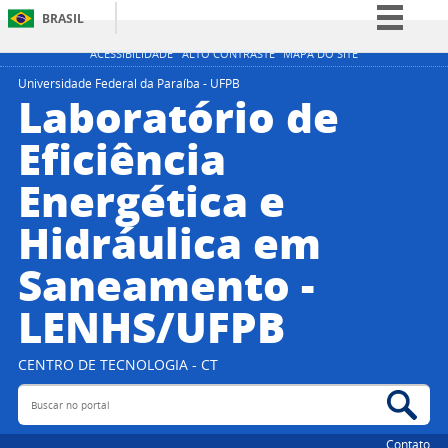
BRASIL
Simplifique!
ACESSIBILIDADE
ALTO CONTRASTE
MAPA DO SITE
Comunica BR
Universidade Federal da Paraíba - UFPB
Laboratório de
Participe
Eficiência
Acesso à informação
Energética e
Legislação
Canais
Hidráulica em
Saneamento -
LENHS/UFPB
CENTRO DE TECNOLOGIA - CT
Buscar no portal
Bus
Contato