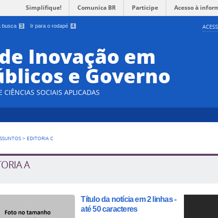
Simplifique!
Comunica BR
Participe
Acesso à infor
 a busca
3
Ir para o rodapé
4
ACESS
 de Inovação em
úblicos e Governo
CIÊNCIAS SOCIAIS APLICADAS
SSUNTOS
>
EDITORIA C
TORIA A
Título da notícia em 2 linhas -
até 50 caracteres