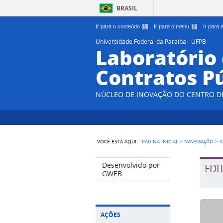
BRASIL
Ir para o conteúdo
1
Ir para o menu
2
Ir para
Universidade Federal da Paraíba - UFPB
Laboratório
Contratos P
NÚCLEO DE INOVAÇÃO DO CENTRO DE 
VOCÊ ESTÁ AQUI:
PÁGINA INICIAL
>
NAVEGAÇÃO
>
A
Desenvolvido por
EDI
GWEB
AÇÕES