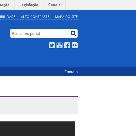
mação
Legislação
Canais
IBILIDADE
ALTO CONTRASTE
MAPA DO SITE
Buscar no portal
Buscar no portal
Twitter
YouTube
Facebook
Flickr
Contato