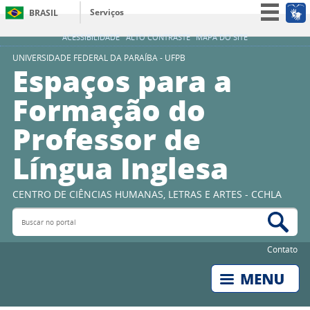
Serviços
BRASIL
Simplifique!
ACESSIBILIDADE
ALTO CONTRASTE
MAPA DO SITE
Participe
UNIVERSIDADE FEDERAL DA PARAÍBA - UFPB
Espaços para a
Acesso à informação
Formação do
Legislação
Professor de
Canais
Língua Inglesa
CENTRO DE CIÊNCIAS HUMANAS, LETRAS E ARTES - CCHLA
Buscar no portal
Bus
Contato