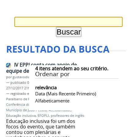
RESULTADO DA BUSCA
IV EPPI conta com apoio de
4
itens atendem ao seu critério.
equipe de acessibilidade
Ordenar por
por
gustavodias
—
publicado
01/12/2017
—
última modificação
relevância
27/12/2017 21h08
Data (mais Recente Primeiro)
— registrado em:
EPPI
,
IV EPPI
,
4° Encontro
Paraibano de Professores de Inglês
,
2ª
Alfabeticamente
Conferência dos Professores de Inglês do
Município de João Pessoa
,
Acessibilidade
,
Educação inclusiva
,
EFOPLI
,
professores de inglês
Educação inclusiva foi um dos
focos do evento, que também
contou com plenárias e