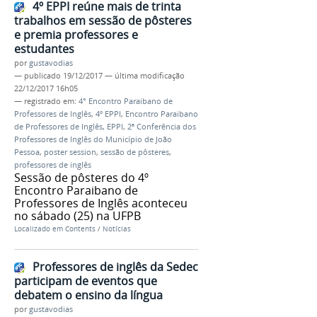
4º EPPI reúne mais de trinta
trabalhos em sessão de pôsteres
e premia professores e
estudantes
por
gustavodias
—
publicado
19/12/2017
—
última modificação
22/12/2017 16h05
— registrado em:
4° Encontro Paraibano de
Professores de Inglês
,
4º EPPI
,
Encontro Paraibano
de Professores de Inglês
,
EPPI
,
2ª Conferência dos
Professores de Inglês do Município de João
Pessoa
,
poster session
,
sessão de pôsteres
,
professores de inglês
Sessão de pôsteres do 4º
Encontro Paraibano de
Professores de Inglês aconteceu
no sábado (25) na UFPB
Localizado em
Contents
/
Notícias
Professores de inglês da Sedec
participam de eventos que
debatem o ensino da língua
por
gustavodias