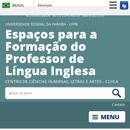
Serviços
BRASIL
Simplifique!
ACESSIBILIDADE
ALTO CONTRASTE
MAPA DO SITE
Participe
UNIVERSIDADE FEDERAL DA PARAÍBA - UFPB
Espaços para a
Acesso à informação
Formação do
Legislação
Professor de
Canais
Língua Inglesa
CENTRO DE CIÊNCIAS HUMANAS, LETRAS E ARTES - CCHLA
Buscar no portal
Bus
Contato