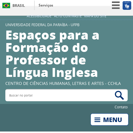
Serviços
BRASIL
Simplifique!
ACESSIBILIDADE
ALTO CONTRASTE
MAPA DO SITE
Participe
UNIVERSIDADE FEDERAL DA PARAÍBA - UFPB
Espaços para a
Acesso à informação
Formação do
Legislação
Professor de
Canais
Língua Inglesa
CENTRO DE CIÊNCIAS HUMANAS, LETRAS E ARTES - CCHLA
Buscar no portal
Bus
Contato