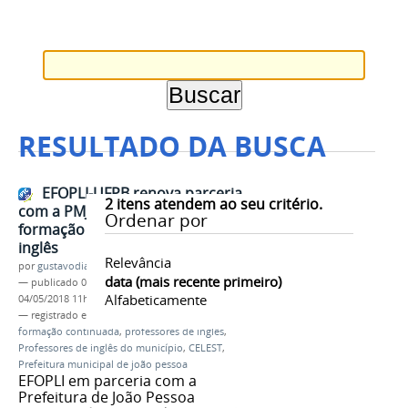
RESULTADO DA BUSCA
EFOPLI-UFPB renova parceria
2
itens atendem ao seu critério.
com a PMJP para oferta de
Ordenar por
formação para professores de
inglês
Relevância
por
gustavodias
data (mais recente primeiro)
—
publicado
04/05/2018
—
última modificação
Alfabeticamente
04/05/2018 11h06
— registrado em:
EFOPLI
,
Programa EFOPLI
,
formação continuada
,
professores de inglês
,
Professores de inglês do município
,
CELEST
,
Prefeitura municipal de joão pessoa
EFOPLI em parceria com a
Prefeitura de João Pessoa