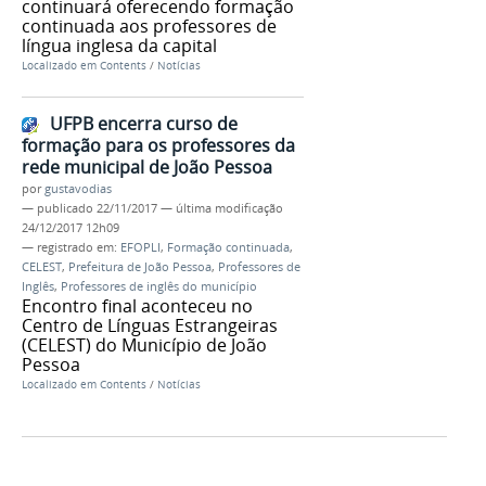
continuará oferecendo formação
continuada aos professores de
língua inglesa da capital
Localizado em
Contents
/
Notícias
UFPB encerra curso de
formação para os professores da
rede municipal de João Pessoa
por
gustavodias
—
publicado
22/11/2017
—
última modificação
24/12/2017 12h09
— registrado em:
EFOPLI
,
Formação continuada
,
CELEST
,
Prefeitura de João Pessoa
,
Professores de
Inglês
,
Professores de inglês do município
Encontro final aconteceu no
Centro de Línguas Estrangeiras
(CELEST) do Município de João
Pessoa
Localizado em
Contents
/
Notícias