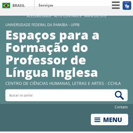
Serviços
BRASIL
Simplifique!
ACESSIBILIDADE
ALTO CONTRASTE
MAPA DO SITE
Participe
UNIVERSIDADE FEDERAL DA PARAÍBA - UFPB
Espaços para a
Acesso à informação
Formação do
Legislação
Professor de
Canais
Língua Inglesa
CENTRO DE CIÊNCIAS HUMANAS, LETRAS E ARTES - CCHLA
Buscar no portal
Bus
Contato