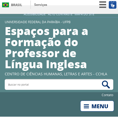
Serviços
BRASIL
Simplifique!
ACESSIBILIDADE
ALTO CONTRASTE
MAPA DO SITE
Participe
UNIVERSIDADE FEDERAL DA PARAÍBA - UFPB
Espaços para a
Acesso à informação
Formação do
Legislação
Professor de
Canais
Língua Inglesa
CENTRO DE CIÊNCIAS HUMANAS, LETRAS E ARTES - CCHLA
Buscar no portal
Bus
Contato