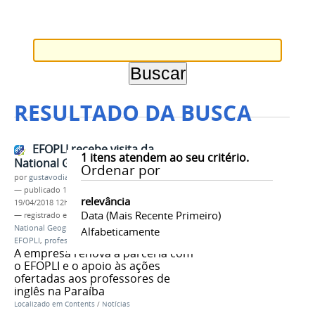
RESULTADO DA BUSCA
EFOPLI recebe visita da
1
itens atendem ao seu critério.
National Geographic Learning
Ordenar por
por
gustavodias
—
publicado
19/04/2018
—
última modificação
relevância
19/04/2018 12h41
Data (mais Recente Primeiro)
— registrado em:
EFOPLI
,
Programa EFOPLI
,
National Geographic Learning
,
Biblioteca do
Alfabeticamente
EFOPLI
,
professores de inglês
,
Parcerias
A empresa renova a parceria com
o EFOPLI e o apoio às ações
ofertadas aos professores de
inglês na Paraíba
Localizado em
Contents
/
Notícias