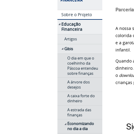
FINANCEIRA
Parceri
Sobre o Projeto
Educação
A nossa s
Financeira
colorida
Artigos
e a garo
Gibis
infantil.
O dia em que o
Quando a
coelhinho da
Páscoa entendeu
dinheiro.
sobre finanças
o
downlo
A árvore dos
crianças
desejos
A caixa forte do
dinheiro
A estrada das
finanças
Economizando
no dia a dia