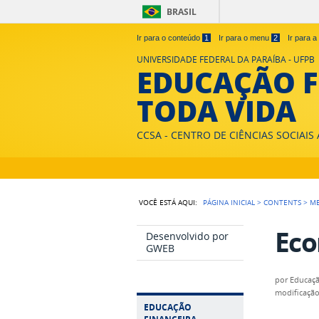
BRASIL
Ir para o conteúdo
1
Ir para o menu
2
Ir para 
UNIVERSIDADE FEDERAL DA PARAÍBA - UFPB
EDUCAÇÃO F
TODA VIDA
CCSA - CENTRO DE CIÊNCIAS SOCIAIS
VOCÊ ESTÁ AQUI:
PÁGINA INICIAL
>
CONTENTS
>
M
Eco
Desenvolvido por
GWEB
por
Educaçã
modificaçã
EDUCAÇÃO