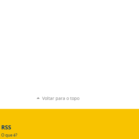
Voltar para o topo
RSS
O que é?