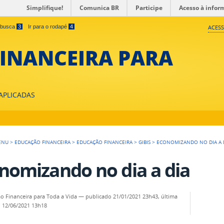
Simplifique!
Comunica BR
Participe
Acesso à infor
a busca
3
Ir para o rodapé
4
ACESS
INANCEIRA PARA
 APLICADAS
ENU
>
EDUCAÇÃO FINANCEIRA
>
EDUCAÇÃO FINANCEIRA
>
GIBIS
>
ECONOMIZANDO NO DIA A 
nomizando no dia a dia
o Financeira para Toda a Vida
—
publicado
21/01/2021 23h43,
última
o
12/06/2021 13h18