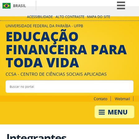
BRASIL
Simplifique!
ACESSIBILIDADE
ALTO CONTRASTE
MAPA DO SITE
Comunica BR
UNIVERSIDADE FEDERAL DA PARAÍBA - UFPB
EDUCAÇÃO
Participe
FINANCEIRA PARA
Acesso à informação
TODA VIDA
Legislação
Canais
CCSA - CENTRO DE CIÊNCIAS SOCIAIS APLICADAS
Buscar no portal
Bus
Contato
Webmail
Integrantes