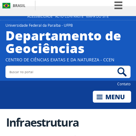
BRASIL
Simplifique!
ACESSIBILIDADE
ALTO CONTRASTE
MAPA DO SITE
Comunica BR
Universidade Federal da Paraíba - UFPB
Departamento de
Participe
Geociências
Acesso à informação
Legislação
CENTRO DE CIÊNCIAS EXATAS E DA NATUREZA - CCEN
Canais
Buscar no portal
Bus
Contato
Infraestrutura