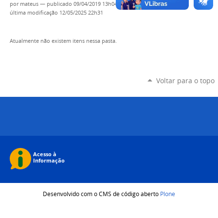
por
mateus
—
publicado
09/04/2019 13h04,
última modificação
12/05/2025 22h31
Atualmente não existem itens nessa pasta.
Voltar para o topo
Desenvolvido com o CMS de código aberto
Plone