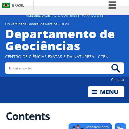
BRASIL
Simplifique!
ACESSIBILIDADE
ALTO CONTRASTE
MAPA DO SITE
Comunica BR
Universidade Federal da Paraíba - UFPB
Departamento de
Participe
Geociências
Acesso à informação
Legislação
CENTRO DE CIÊNCIAS EXATAS E DA NATUREZA - CCEN
Canais
Buscar no portal
Bus
Contato
Contents