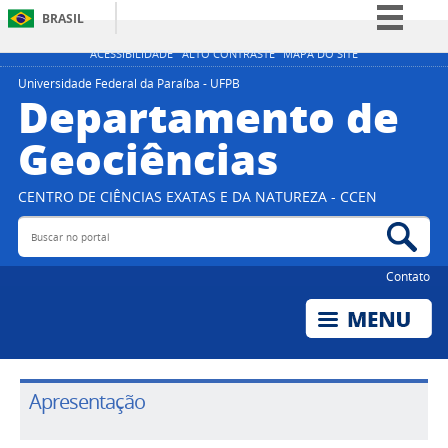
BRASIL
Simplifique!
ACESSIBILIDADE
ALTO CONTRASTE
MAPA DO SITE
Comunica BR
Universidade Federal da Paraíba - UFPB
Departamento de
Participe
Geociências
Acesso à informação
Legislação
CENTRO DE CIÊNCIAS EXATAS E DA NATUREZA - CCEN
Canais
Buscar no portal
Bus
Contato
Apresentação