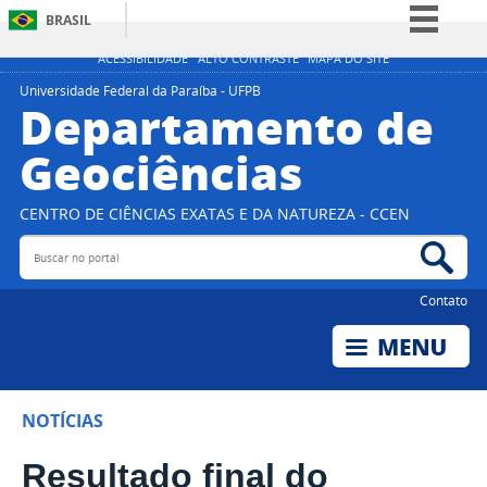
BRASIL
Simplifique!
ACESSIBILIDADE
ALTO CONTRASTE
MAPA DO SITE
Comunica BR
Universidade Federal da Paraíba - UFPB
Departamento de
Participe
Geociências
Acesso à informação
Legislação
CENTRO DE CIÊNCIAS EXATAS E DA NATUREZA - CCEN
Canais
Buscar no portal
Bus
Contato
NOTÍCIAS
Resultado final do