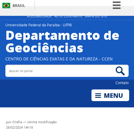
BRASIL
Simplifique!
ACESSIBILIDADE
ALTO CONTRASTE
MAPA DO SITE
Comunica BR
Universidade Federal da Paraíba - UFPB
Departamento de
Participe
Geociências
Acesso à informação
Legislação
CENTRO DE CIÊNCIAS EXATAS E DA NATUREZA - CCEN
Canais
Buscar no portal
Bus
Contato
por
Chefia
—
última modificação
26/02/2024 14h18