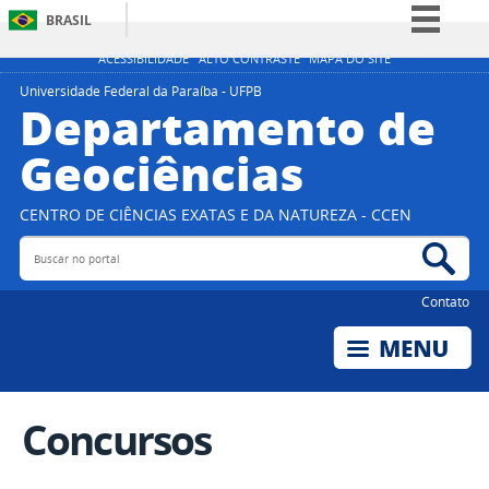
BRASIL
Simplifique!
ACESSIBILIDADE
ALTO CONTRASTE
MAPA DO SITE
Comunica BR
Universidade Federal da Paraíba - UFPB
Departamento de
Participe
Geociências
Acesso à informação
Legislação
CENTRO DE CIÊNCIAS EXATAS E DA NATUREZA - CCEN
Canais
Buscar no portal
Bus
Contato
Concursos