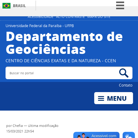
BRASIL
Simplifique!
ACESSIBILIDADE
ALTO CONTRASTE
MAPA DO SITE
Comunica BR
Universidade Federal da Paraíba - UFPB
Departamento de
Participe
Geociências
Acesso à informação
Legislação
CENTRO DE CIÊNCIAS EXATAS E DA NATUREZA - CCEN
Canais
Buscar no portal
Bus
Contato
por
Chefia
—
última modificação
15/03/2021 22h54