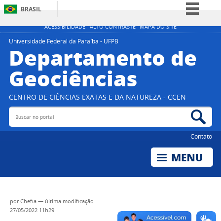
BRASIL
Simplifique!
ACESSIBILIDADE
ALTO CONTRASTE
MAPA DO SITE
Comunica BR
Universidade Federal da Paraíba - UFPB
Departamento de
Participe
Geociências
Acesso à informação
Legislação
CENTRO DE CIÊNCIAS EXATAS E DA NATUREZA - CCEN
Canais
Buscar no portal
Bus
Contato
por
Chefia
—
última modificação
27/05/2022 11h29