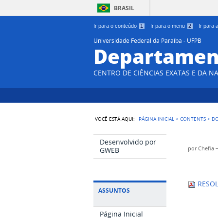
BRASIL
Ir para o conteúdo
1
Ir para o menu
2
Ir para
Universidade Federal da Paraíba - UFPB
Departament
CENTRO DE CIÊNCIAS EXATAS E DA N
VOCÊ ESTÁ AQUI:
PÁGINA INICIAL
>
CONTENTS
>
D
Desenvolvido por
por
Chefia
GWEB
RESOL
ASSUNTOS
Página Inicial