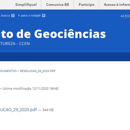
Simplifique!
Comunica BR
Participe
Acesso à infor
 a busca
3
Ir para o rodapé
4
ACESS
o de Geociências
ATUREZA - CCEN
OCUMENTOS
>
RESOLUCAO_29_2020.PDF
—
última modificação
12/11/2020 16h40
UCAO_29_2020.pdf
— 344 KB