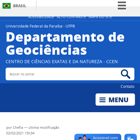
BRASIL
Simplifique!
ACESSIBILIDADE
ALTO CONTRASTE
MAPA DO SITE
Comunica BR
Universidade Federal da Paraíba - UFPB
Departamento de
Participe
Geociências
Acesso à informação
Legislação
CENTRO DE CIÊNCIAS EXATAS E DA NATUREZA - CCEN
Canais
Buscar no portal
Bus
Contato
por
Chefia
—
última modificação
02/02/2021 15h34