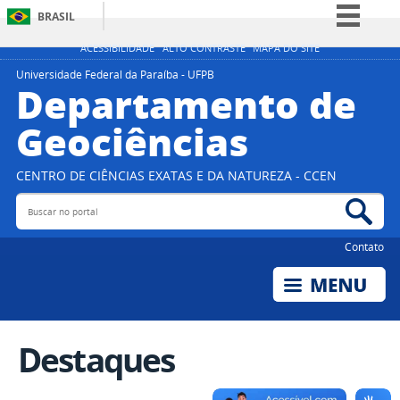
BRASIL
Simplifique!
ACESSIBILIDADE
ALTO CONTRASTE
MAPA DO SITE
Comunica BR
Universidade Federal da Paraíba - UFPB
Departamento de
Participe
Geociências
Acesso à informação
Legislação
CENTRO DE CIÊNCIAS EXATAS E DA NATUREZA - CCEN
Canais
Buscar no portal
Bus
Contato
Destaques