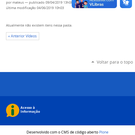
por
mateus
—
publicado
09/04/2019 13h08,
última modificação
04/06/2019 10h03
Atualmente não existem itens nessa pasta.
« Anterior Vídeos
Voltar para o topo
Desenvolvido com o CMS de código aberto
Plone