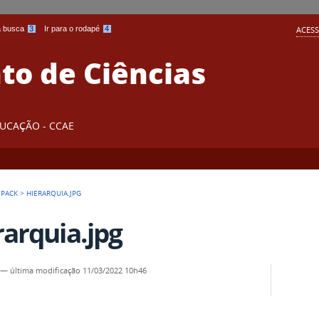
 a busca
3
Ir para o rodapé
4
ACESS
o de Ciências
DUCAÇÃO - CCAE
 PACK
>
HIERARQUIA.JPG
rarquia.jpg
—
última modificação
11/03/2022 10h46