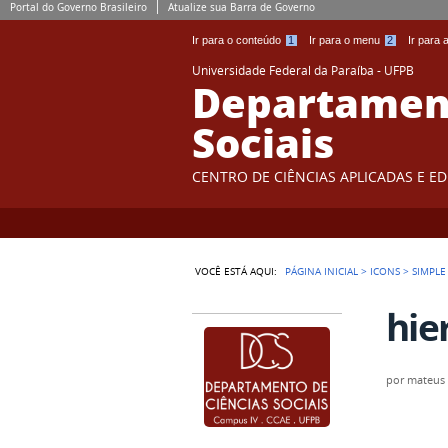
Portal do Governo Brasileiro
Atualize sua Barra de Governo
Ir para o conteúdo
1
Ir para o menu
2
Ir para
Universidade Federal da Paraíba - UFPB
Departament
Sociais
CENTRO DE CIÊNCIAS APLICADAS E E
VOCÊ ESTÁ AQUI:
PÁGINA INICIAL
>
ICONS
>
SIMPLE
hie
por
mateus