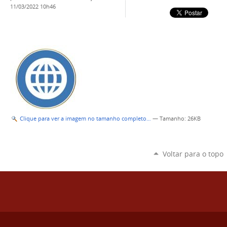
11/03/2022 10h46
Clique para ver a imagem no tamanho completo…
—
Tamanho
: 26KB
Voltar para o topo