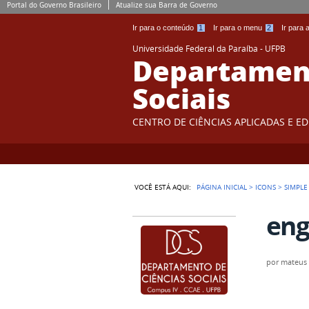
Portal do Governo Brasileiro
Atualize sua Barra de Governo
Ir para o conteúdo
1
Ir para o menu
2
Ir para
Universidade Federal da Paraíba - UFPB
Departament
Sociais
CENTRO DE CIÊNCIAS APLICADAS E E
VOCÊ ESTÁ AQUI:
PÁGINA INICIAL
>
ICONS
>
SIMPLE
eng
por
mateus