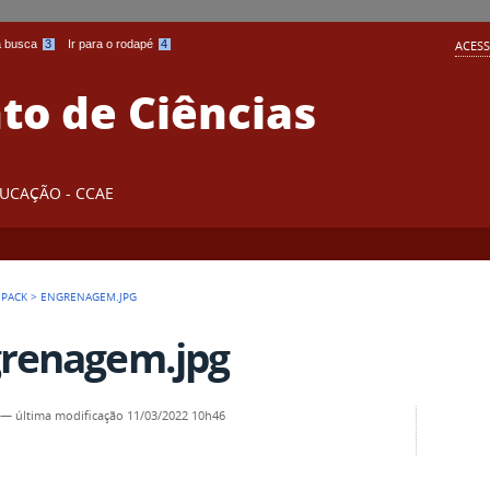
 a busca
3
Ir para o rodapé
4
ACESS
o de Ciências
DUCAÇÃO - CCAE
 PACK
>
ENGRENAGEM.JPG
renagem.jpg
—
última modificação
11/03/2022 10h46