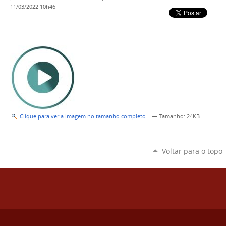
11/03/2022 10h46
Clique para ver a imagem no tamanho completo…
—
Tamanho
: 24KB
Voltar para o topo