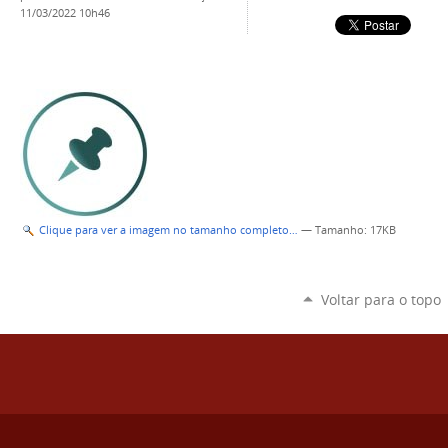
11/03/2022 10h46
Clique para ver a imagem no tamanho completo…
—
Tamanho
: 17KB
Voltar para o topo