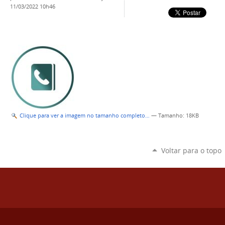
11/03/2022 10h46
Clique para ver a imagem no tamanho completo…
—
Tamanho
: 18KB
Voltar para o topo