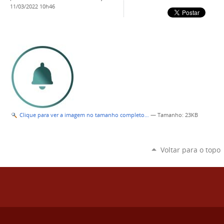
11/03/2022 10h46
Clique para ver a imagem no tamanho completo…
—
Tamanho
: 23KB
Voltar para o topo