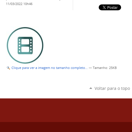
11/03/2022 10h46
Clique para ver a imagem no tamanho completo…
—
Tamanho
: 25KB
Voltar para o topo