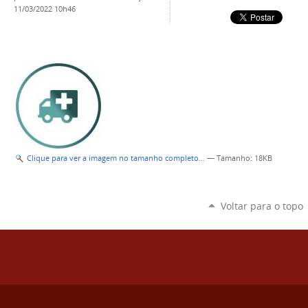
11/03/2022 10h46
Clique para ver a imagem no tamanho completo…
—
Tamanho
: 18KB
Voltar para o topo