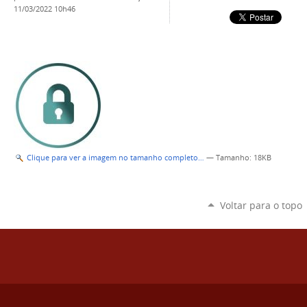
11/03/2022 10h46
Clique para ver a imagem no tamanho completo…
—
Tamanho
: 18KB
Voltar para o topo