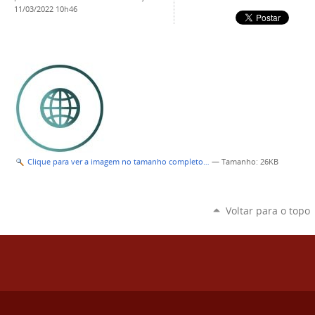
11/03/2022 10h46
Clique para ver a imagem no tamanho completo…
—
Tamanho
: 26KB
Voltar para o topo