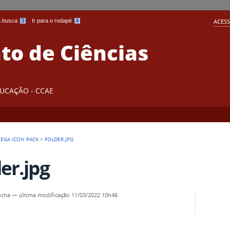
 a busca
3
Ir para o rodapé
4
ACESS
o de Ciências
DUCAÇÃO - CCAE
EGA ICON PACK
>
FOLDER.JPG
der.jpg
ocha
—
última modificação
11/03/2022 10h46