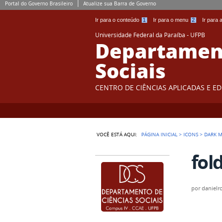
Portal do Governo Brasileiro
Atualize sua Barra de Governo
Ir para o conteúdo
1
Ir para o menu
2
Ir para
Universidade Federal da Paraíba - UFPB
Departament
Sociais
CENTRO DE CIÊNCIAS APLICADAS E E
VOCÊ ESTÁ AQUI:
PÁGINA INICIAL
>
ICONS
>
DARK M
fol
por
danielr