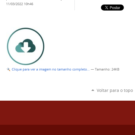
11/03/2022 10h46
Clique para ver a imagem no tamanho completo…
—
Tamanho
: 24KB
Voltar para o topo